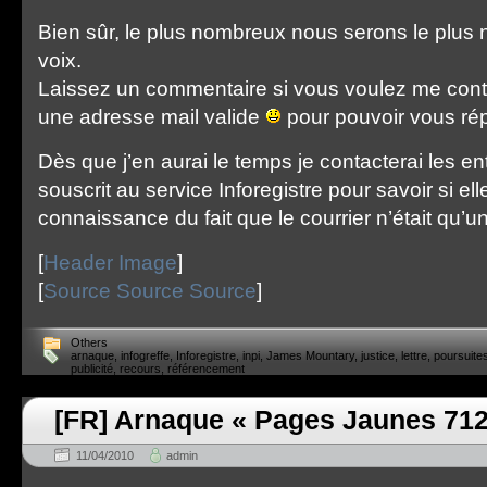
Bien sûr, le plus nombreux nous serons le plus 
voix.
Laissez un commentaire si vous voulez me conta
une adresse mail valide
pour pouvoir vous ré
Dès que j’en aurai le temps je contacterai les en
souscrit au service Inforegistre pour savoir si ell
connaissance du fait que le courrier n’était qu’un
[
Header Image
]
[
Source
Source
Source
]
Others
arnaque
,
infogreffe
,
Inforegistre
,
inpi
,
James Mountary
,
justice
,
lettre
,
poursuite
publicité
,
recours
,
référencement
[FR] Arnaque « Pages Jaunes 712
11/04/2010
admin