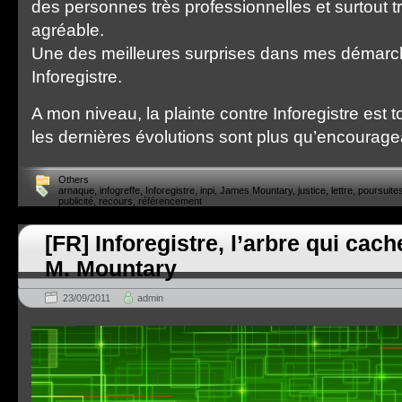
des personnes très professionnelles et surtout tr
agréable.
Une des meilleures surprises dans mes démarc
Inforegistre.
A mon niveau, la plainte contre Inforegistre est 
les dernières évolutions sont plus qu’encourag
Others
arnaque
,
infogreffe
,
Inforegistre
,
inpi
,
James Mountary
,
justice
,
lettre
,
poursuite
publicité
,
recours
,
référencement
[FR] Inforegistre, l’arbre qui cac
M. Mountary
23/09/2011
admin