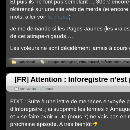
Et puis ils ne font pas semblant … 300 € encore 
référencé sur une site web de merde (et encore
mots, aller voir
la chose
)
Je me demande si les Pages Jaunes (les vraies
de cet attrape-nigauds …
Les voleurs ne sont décidément jamais à cours 
Non classé
arnaque
,
Inforegistre
,
lettre
,
publicité
,
référencement
,
vole
[FR] Attention : Inforegistre n’est 
09/04/2010
admin
EDIT : Suite à une lettre de menaces envoyée pa
d’Inforegistre, j’ai supprimé les termes « Arnaq
et « se faire avoir ». Je (nous ?) ne vais pas en r
prochaine épisode. A très bientôt