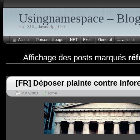
Usingnamespace – Blo
C#, XUL, Javascript, C++ …
Accueil
Personnal page
.NET
Excel
General
Javascript
Affichage des posts marqués
ré
[FR] Déposer plainte contre Infor
23/09/2011
admin