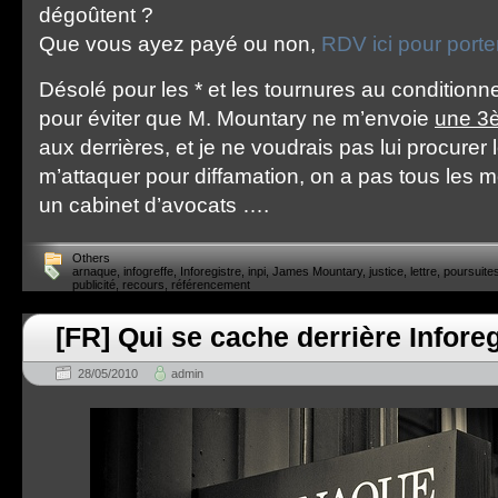
dégoûtent ?
Que vous ayez payé ou non,
RDV ici pour porter
Désolé pour les * et les tournures au conditionnel
pour éviter que M. Mountary ne m’envoie
une 3è
aux derrières, et je ne voudrais pas lui procurer l
m’attaquer pour diffamation, on a pas tous les
un cabinet d’avocats ….
Others
arnaque
,
infogreffe
,
Inforegistre
,
inpi
,
James Mountary
,
justice
,
lettre
,
poursuite
publicité
,
recours
,
référencement
[FR] Qui se cache derrière Inforeg
28/05/2010
admin