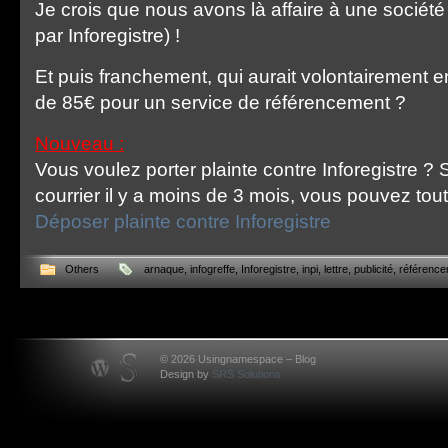
Je crois que nous avons là affaire à une société
par Inforegistre) !
Et puis franchement, qui aurait volontairement e
de 85€ pour un service de référencement ?
Nouveau :
Vous voulez porter plainte contre Inforegistre ?
courrier il y a moins de 3 mois, vous pouvez tout 
Déposer plainte contre Inforegistre
Others
arnaque
,
infogreffe
,
Inforegistre
,
inpi
,
lettre
,
publicité
,
référenc
© 2026 Usingnamespace – Blog
Design by
SRS Solutions