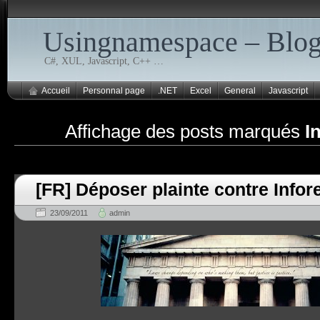
Usingnamespace – Blo
C#, XUL, Javascript, C++ …
Accueil
Personnal page
.NET
Excel
General
Javascript
Affichage des posts marqués
I
[FR] Déposer plainte contre Infor
23/09/2011
admin