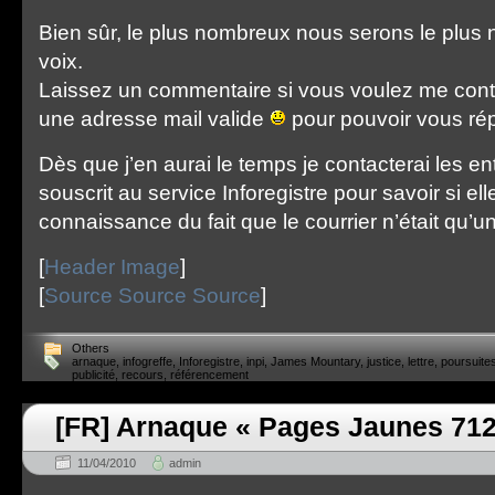
Bien sûr, le plus nombreux nous serons le plus 
voix.
Laissez un commentaire si vous voulez me conta
une adresse mail valide
pour pouvoir vous ré
Dès que j’en aurai le temps je contacterai les en
souscrit au service Inforegistre pour savoir si ell
connaissance du fait que le courrier n’était qu’un
[
Header Image
]
[
Source
Source
Source
]
Others
arnaque
,
infogreffe
,
Inforegistre
,
inpi
,
James Mountary
,
justice
,
lettre
,
poursuite
publicité
,
recours
,
référencement
[FR] Arnaque « Pages Jaunes 712
11/04/2010
admin