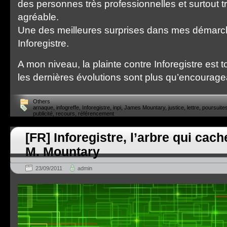
des personnes très professionnelles et surtout tr
agréable.
Une des meilleures surprises dans mes démarc
Inforegistre.
A mon niveau, la plainte contre Inforegistre est 
les dernières évolutions sont plus qu’encourag
Others
arnaque
,
infogreffe
,
Inforegistre
,
inpi
,
James Mountary
,
justice
,
lettre
,
poursuite
publicité
,
recours
,
référencement
[FR] Inforegistre, l’arbre qui cac
M. Mountary
23/09/2011
admin