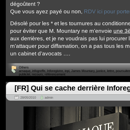
dégoûtent ?
Que vous ayez payé ou non,
RDV ici pour porter
Désolé pour les * et les tournures au conditionnel
pour éviter que M. Mountary ne m’envoie
une 3è
aux derrières, et je ne voudrais pas lui procurer l
m’attaquer pour diffamation, on a pas tous les
un cabinet d’avocats ….
Others
arnaque
,
infogreffe
,
Inforegistre
,
inpi
,
James Mountary
,
justice
,
lettre
,
poursuite
publicité
,
recours
,
référencement
[FR] Qui se cache derrière Inforeg
28/05/2010
admin