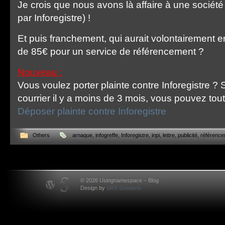
Je crois que nous avons là affaire à une société
par Inforegistre) !
Et puis franchement, qui aurait volontairement e
de 85€ pour un service de référencement ?
Nouveau :
Vous voulez porter plainte contre Inforegistre ?
courrier il y a moins de 3 mois, vous pouvez tout 
Déposer plainte contre Inforegistre
Others
arnaque
,
infogreffe
,
Inforegistre
,
inpi
,
lettre
,
publicité
,
référenc
© 2026 Usingnamespace – Blog
Design by
SRS Solutions