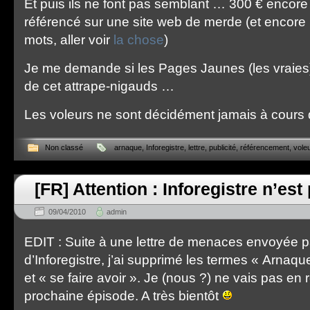
Et puis ils ne font pas semblant … 300 € encore 
référencé sur une site web de merde (et encore
mots, aller voir
la chose
)
Je me demande si les Pages Jaunes (les vraies
de cet attrape-nigauds …
Les voleurs ne sont décidément jamais à cours 
Non classé
arnaque
,
Inforegistre
,
lettre
,
publicité
,
référencement
,
vole
[FR] Attention : Inforegistre n’est 
09/04/2010
admin
EDIT : Suite à une lettre de menaces envoyée pa
d’Inforegistre, j’ai supprimé les termes « Arnaq
et « se faire avoir ». Je (nous ?) ne vais pas en r
prochaine épisode. A très bientôt